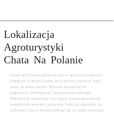
Lokalizacja
Agroturystyki
Chata Na Polanie
Chata Na Polanie położona jest w otoczeniu pięknych,
bogatych w grzyby lasów, krystalicznie czystych rzek i
jezior, w miejscowości Tarnowo położonej na
pograniczu Wielkopolski i pomorza zachodniego.
Malownicze krajobrazy otaczające polanę gwarantują
bezpośredni kontakt z przyrodą. Podczas spacerów po
pobliskich lasach można natknąć się na dzikie zwierzęta