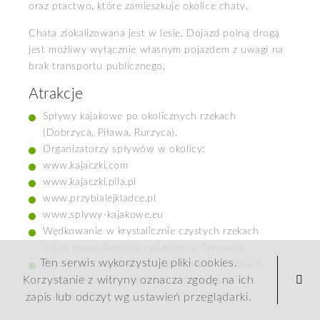
oraz ptactwo, które zamieszkuje okolice chaty.
Chata zlokalizowana jest w lesie. Dojazd polną drogą
jest możliwy wyłącznie własnym pojazdem z uwagi na
brak transportu publicznego.
Atrakcje
Spływy kajakowe po okolicznych rzekach
(Dobrzyca, Piława, Rurzyca).
Organizatorzy spływów w okolicy:
www.kajaczki.com
www.kajaczki.pila.pl
www.przybialejkladce.pl
www.splywy-kajakowe.eu
Wędkowanie w krystalicznie czystych rzekach
lub w gospodarstwie rybackim w Tarnowie
Ten serwis wykorzystuje pliki cookies.
Wycieczki rowerowe po okolicznych ścieżkach
Korzystanie z witryny oznacza zgodę na ich
i drogach leśnych doskonale nadających się
zapis lub odczyt wg ustawień przeglądarki.
do tego celu